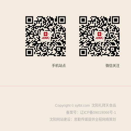
手机站点
微信关注
Copyright © sylbt.com 沈阳礼拜天食品
备案号：
辽ICP备09019066号-1
沈阳网站建设
：思勤传媒提供全程网络策划